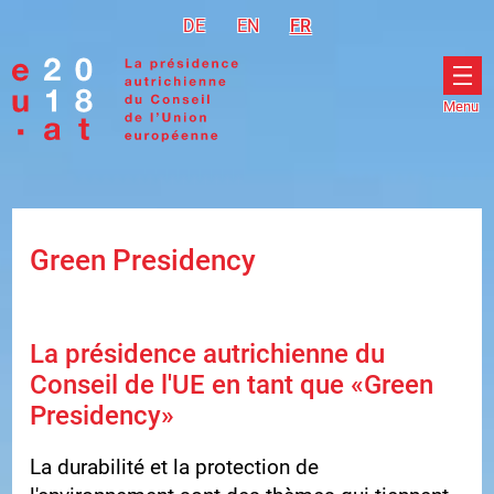
Accéder à la navigation
Accéder au contenu
DE
Deutsch
EN
English
FR
Français
Menu
Ouvr
le
men
Green Presidency
La présidence autrichienne du
Conseil de l'UE en tant que «Green
Presidency»
La durabilité et la protection de