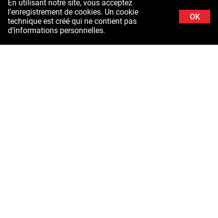
En utilisant notre site, vous acceptez
l'enregistrement de cookies. Un cookie
OK
technique est créé qui ne contient pas
d’informations personnelles.
Image de fond: Schladminger Tauern en Styrie ©Stefanie Grüssl /
Burghauptmannschaft Autriche (BHÖ). Remerciements aux forces aériennes du
ministère fédéral autrichien de la défense (BMLV)
Mentions légales
Contact
Protection des données
Liens utiles