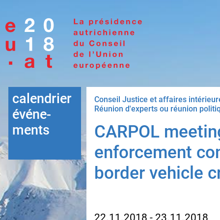
Accéder à la navigation
Accéder au contenu
calendrier
Conseil Justice et affaires intérieu
Réunion d'experts ou réunion politi
événe-
CARPOL meeting
ments
enforcement cont
border vehicle c
22.11.2018 - 23.11.2018