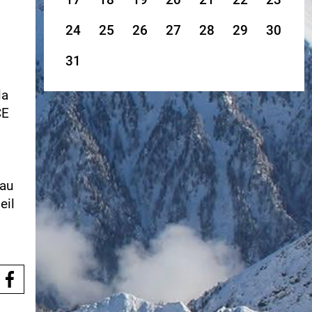
24
25
26
27
28
29
30
31
la
CE
 au
eil