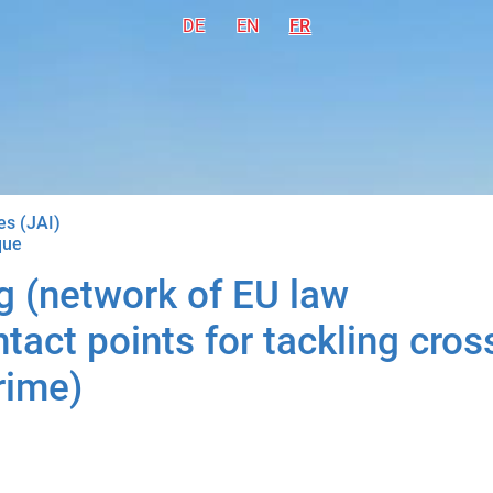
DE
Deutsch
EN
English
FR
Français
res (JAI)
que
 (network of EU law
act points for tackling cros
rime)