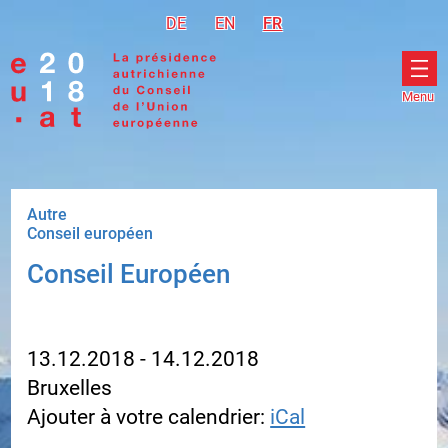
Accéder à la navigation
Accéder au contenu
DE
Deutsch
EN
English
FR
Français
Menu
Ouvr
le
men
Autre
Conseil européen
Conseil Européen
13.12.2018 - 14.12.2018
Bruxelles
Ajouter à votre calendrier:
iCal