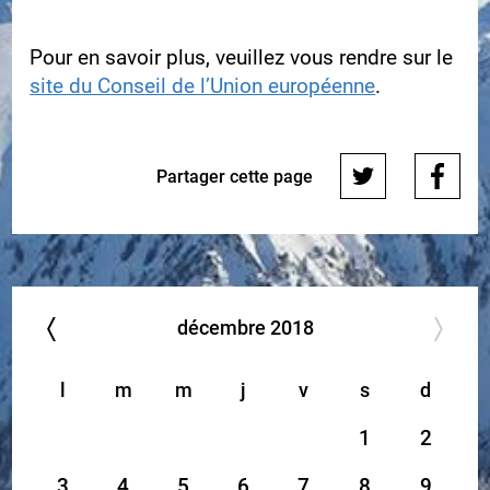
Pour en savoir plus, veuillez vous rendre sur le
site du Conseil de l’Union européenne
.
Partager cette page
décembre
2018
l
m
m
j
v
s
d
1
2
3
4
5
6
7
8
9