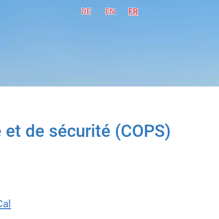
DE
Deutsch
EN
English
FR
Français
 et de sécurité (COPS)
Cal