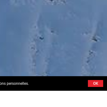
ions personnelles.
OK
erciements aux forces aériennes du ministère fédéral autrichien de la défense (BMLV)