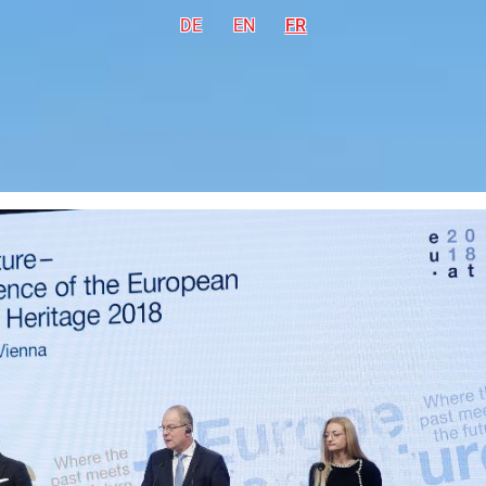
DE
Deutsch
EN
English
FR
Français