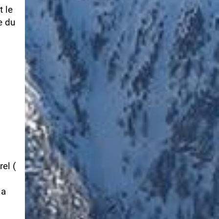
 le
e du
rel (
 a