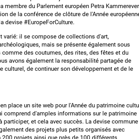
 la membre du Parlement européen Petra Kammerevert
ion de la conférence de clôture de l'Année européenn
la devise #EuropeForCulture.
t varié: il se compose de collections d'art,
s archéologiques, mais se présente également sous
 comme des coutumes, des rites, des fêtes et du
Nous avons également la responsabilité partagée de
e culturel, de continuer son développement et de le
 en place un site web pour l'Année du patrimoine cultu
ui comprend d'amples informations sur le patrimoine
n à participer, et cela avec succès. La devise commune
galement des projets plus petits organisés avec
 200 projets ainsi que près de 100 différents