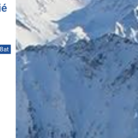
ié
8at