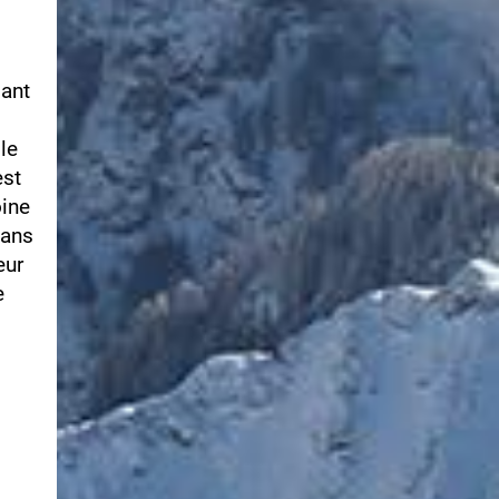
dant
lle
est
oine
dans
eur
e