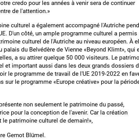
tre credo pour les années à venir sera de continuer
ntre de l'attention.»
ine culturel a également accompagné l'Autriche pen
'UE. D'un côté, un ample programme culturel a permis
trimoine culturel de l'Autriche au niveau européen. À e
u palais du Belvédère de Vienne «Beyond Klimt», qui 
lles, a su attirer quelque 50 000 visiteurs. Le patrim
iel et important aussi dans les deux grands dossiers 
voir le programme de travail de l'UE 2019‑2022 en fav
ons sur le programme «Europe créative» pour la périod
eprésente non seulement le patrimoine du passé,
ce pour la conception de l'avenir. Car la création
st le patrimoine culturel de demain!»,
ure Gernot Blümel.