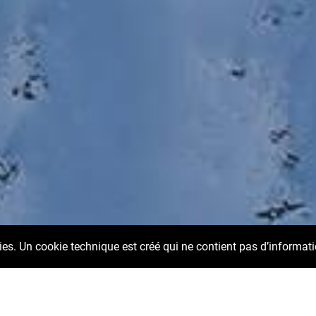
kies. Un cookie technique est créé qui ne contient pas d’informat
ladminger Tauern en Styrie ©Stefanie Grüssl / Burghauptmannschaft Autriche (BHÖ). Rem