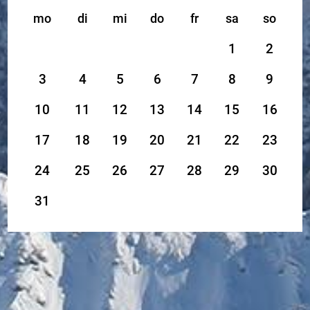
mo
di
mi
do
fr
sa
so
1
2
3
4
5
6
7
8
9
10
11
12
13
14
15
16
17
18
19
20
21
22
23
24
25
26
27
28
29
30
31