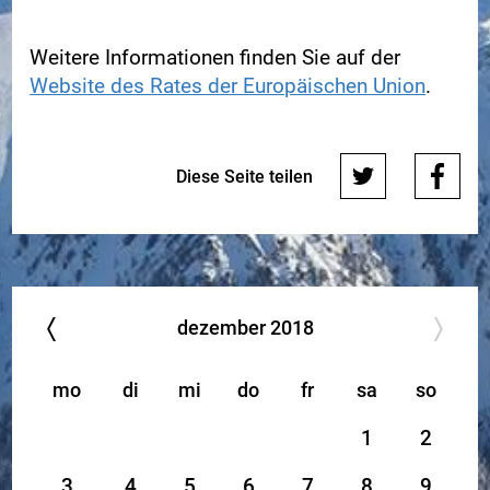
Weitere Informationen finden Sie auf der
Website des Rates der Europäischen Union
.
Diese Seite teilen
dezember
2018
mo
di
mi
do
fr
sa
so
1
2
3
4
5
6
7
8
9