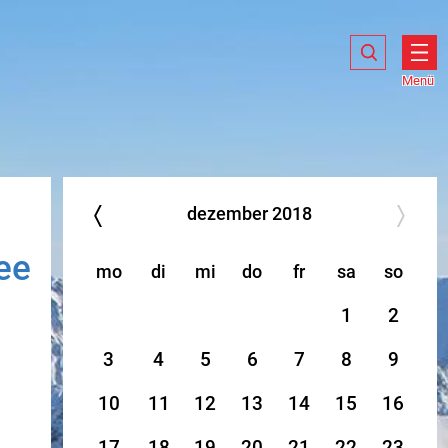
Suche
Suche
Suche
anzeigen
Menü
Men
öff
dezember
2018
ee
mo
di
mi
do
fr
sa
so
1
2
3
4
5
6
7
8
9
10
11
12
13
14
15
16
17
18
19
20
21
22
23